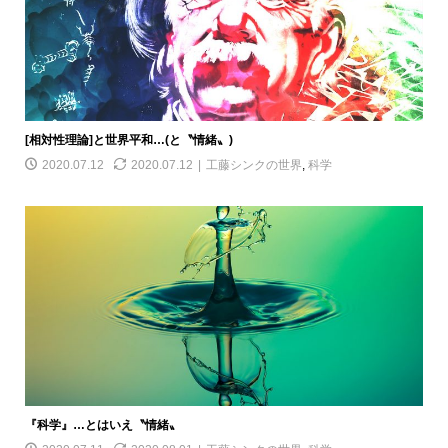
[相対性理論]と世界平和…(と〝情緒〟)
2020.07.12
2020.07.12
工藤シンクの世界
,
科学
『科学』…とはいえ〝情緒〟