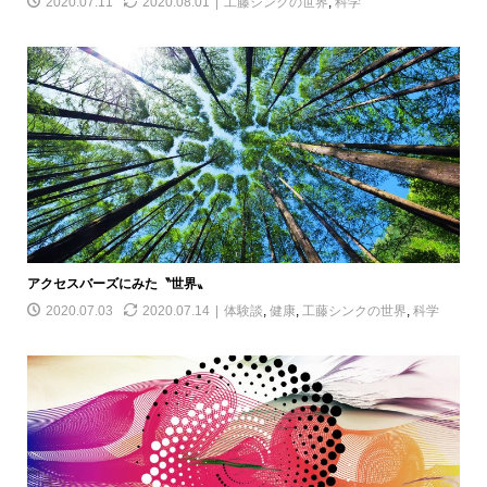
2020.07.11
2020.08.01
工藤シンクの世界
,
科学
アクセスバーズにみた〝世界〟
2020.07.03
2020.07.14
体験談
,
健康
,
工藤シンクの世界
,
科学