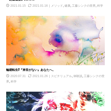
2021.01.15
2021.01.16
メソッド
,
健康
,
工藤シンクの世界
,
科学
輪廻転生⁉︎『来世がない』あなたへ。
2020.07.31
2021.01.26
スピチリュアル
,
体験談
,
工藤シンクの世
界
,
科学