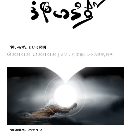
〝神いらず〟という発明
2021.01.26
2021.01.30
メソッド
,
工藤シンクの世界
,
科学
〝絶望道楽〟のススメ