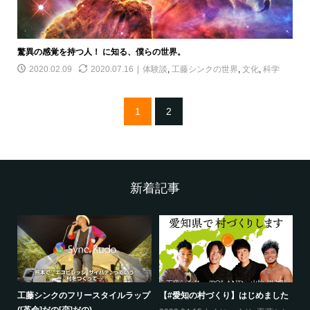
驚異の感覚を持つ人！ に知る、僕らの世界。
2020.02.09
2020.07.16
体験談
,
工藤シンクの世界
,
文化
,
科学
1
2
新着記事
工藤シンクのフリースタイルラップ
【#愛知の村づくり】はじめました
《