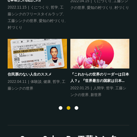
([革命]だの[恋]だの)
ス
哲
2022.04.15
くにつくり
,
工藤シン
2022.11.15
くにつくり
,
哲学
,
工
20
クの世界
,
愛知の村づくり
,
村づくり
藤シンクのフリースタイルラップ
,
ッ
工藤シンクの世界
,
愛知の村づくり
,
界
村づくり
ップ
『
住民票のない人生のススメ
『これからの世界のリーダーは日本
20
人？』『世界最古の国家は日本...
フ
2022.04.11
体験談
,
健康
,
哲学
,
工
ン
の
2022.01.25
人間学
,
哲学
,
工藤シ
藤シンクの世界
ンクの世界
,
新世界