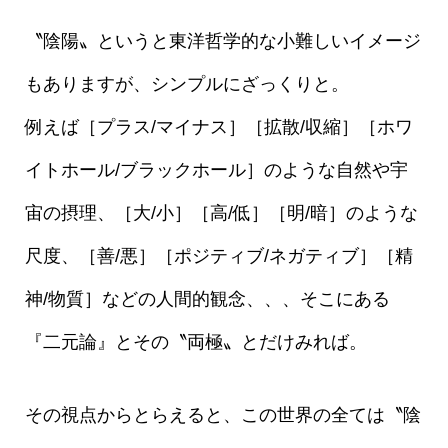
〝陰陽〟というと東洋哲学的な小難しいイメージ
もありますが、シンプルにざっくりと。
例えば［プラス/マイナス］［拡散/収縮］［ホワ
イトホール/ブラックホール］のような自然や宇
宙の摂理、［大/小］［高/低］［明/暗］のような
尺度、［善/悪］［ポジティブ/ネガティブ］［精
神/物質］などの人間的観念、、、そこにある
『二元論』とその〝両極〟とだけみれば。
その視点からとらえると、この世界の全ては〝陰