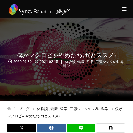
僕がマクロビをやめたわけ(とススメ)
2020.06.30
2021.02.15
体験談
,
健康
,
哲学
,
工藤シンクの世界
,
科学
ブログ
体験談
,
健康
,
哲学
,
工藤シンクの世界
,
科学
僕が
マクロビをやめたわけ(とススメ)