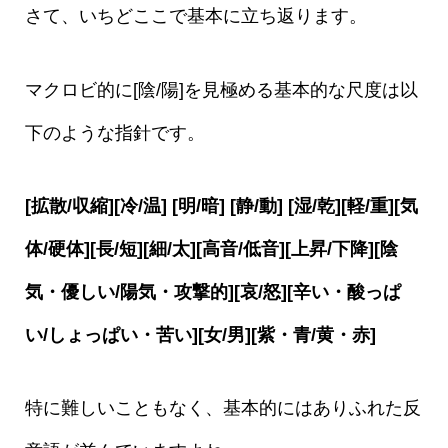
さて、いちどここで基本に立ち返ります。
マクロビ的に[陰/陽]を見極める基本的な尺度は以
下のような指針です。
[拡散/収縮][冷/温] [明/暗] [静/動] [湿/乾][軽/重][気
体/硬体][長/短][細/太][高音/低音][上昇/下降][陰
気・優しい/陽気・攻撃的][哀/怒][辛い・酸っぱ
い/しょっぱい・苦い][女/男][紫・青/黄・赤]
特に難しいこともなく、基本的にはありふれた反