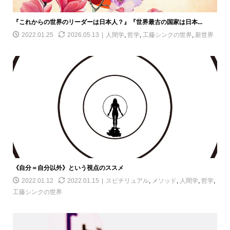
『これからの世界のリーダーは日本人？』『世界最古の国家は日本...
2022.01.25
2026.05.13
人間学
,
哲学
,
工藤シンクの世界
,
新世界
《自分＝自分以外》という視点のススメ
2022.01.12
2022.01.15
スピチリュアル
,
メソッド
,
人間学
,
哲学
,
工藤シンクの世界