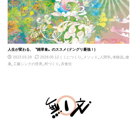
人生が変わる、〝雑草食〟のススメ (ドングリ最強！)
2023.03.29
2026.05.12
くにつくり
,
メソッド
,
人間学
,
体験談
,
健
康
,
工藤シンクの世界
,
村づくり
,
衣食住