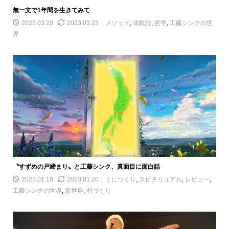
無一文で1年間を生きてみて
2023.03.20
2023.03.23
メソッド
,
体験談
,
哲学
,
工藤シンクの世
界
〝すずめの戸締まり〟と工藤シンク、真面目に面白話
2023.01.18
2023.01.20
くにつくり
,
スピチリュアル
,
レビュー
,
工藤シンクの世界
,
新世界
,
村づくり