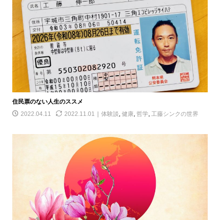
住民票のない人生のススメ
2022.04.11
2022.11.01
体験談
,
健康
,
哲学
,
工藤シンクの世界