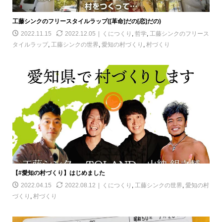
工藤シンクのフリースタイルラップ([革命]だの[恋]だの)
2022.11.15
2022.12.05
くにつくり
,
哲学
,
工藤シンクのフリース
タイルラップ
,
工藤シンクの世界
,
愛知の村づくり
,
村づくり
【#愛知の村づくり】はじめました
2022.04.15
2022.08.12
くにつくり
,
工藤シンクの世界
,
愛知の村
づくり
,
村づくり