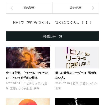
NFTで〝#むらづくり〟〝#くにつくり〟！！！
関連記事一覧
全ては完璧、〝ひとつ〟でしかな
新しい時代のリーダーは〝決断し
い！ という科学的な根拠
ない人〟
2020.01.11
スピチリュアル
,
哲
2021.07.10
哲学
,
工藤シンクの
学
,
工藤シンクの世界
,
科学
世界