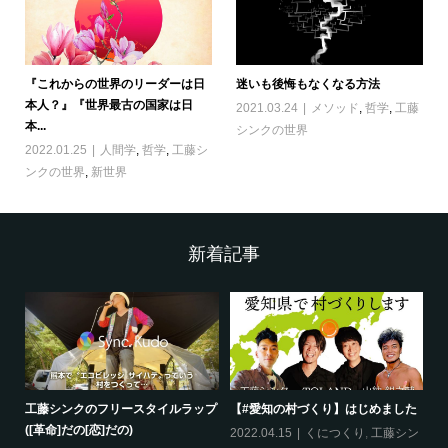
『これからの世界のリーダーは日
迷いも後悔もなくなる方法
本人？』『世界最古の国家は日
2021.03.24
メソッド
,
哲学
,
工藤
本...
シンクの世界
2022.01.25
人間学
,
哲学
,
工藤シ
ンクの世界
,
新世界
新着記事
工藤シンクのフリースタイルラップ
【#愛知の村づくり】はじめました
《
([革命]だの[恋]だの)
ス
哲
2022.04.15
くにつくり
,
工藤シン