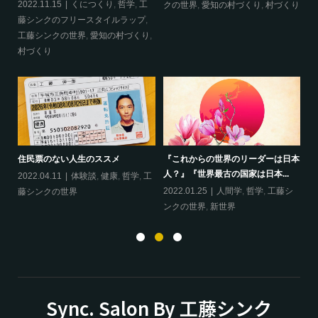
2022.11.15
くにつくり
,
哲学
,
工
20
クの世界
,
愛知の村づくり
,
村づくり
藤シンクのフリースタイルラップ
,
ッ
工藤シンクの世界
,
愛知の村づくり
,
界
村づくり
ップ
『
住民票のない人生のススメ
『これからの世界のリーダーは日本
20
人？』『世界最古の国家は日本...
フ
2022.04.11
体験談
,
健康
,
哲学
,
工
ン
の
2022.01.25
人間学
,
哲学
,
工藤シ
藤シンクの世界
ンクの世界
,
新世界
Sync. Salon By 工藤シンク