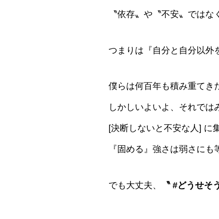
〝依存〟や〝不安〟ではな
つまりは『自分と自分以外
僕らは何百年も積み重てき
しかしいよいよ、それでは
[決断しないと不安な人] 
『固める』強さは弱さにも
でも大丈夫、
〝 #どうせそ