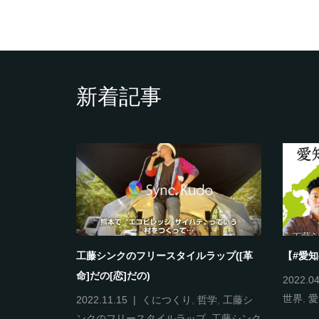
新着記事
ラップ(これ
工藤シンクのフリースタイルラップ([革
【#愛
命]だの[恋]だの)
2022.04
世界
,
愛
ンクのフリー
2022.11.15
くにつくり
,
哲学
,
工藤シ
の世界
,
新世
ンクのフリースタイルラップ
,
工藤シンク