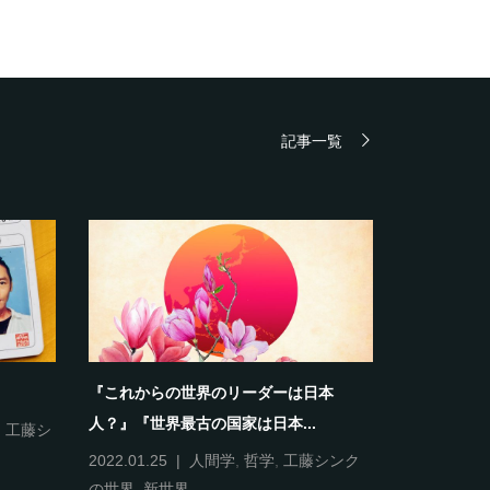
記事一覧
『これからの世界のリーダーは日本
《自分＝自
人？』『世界最古の国家は日本...
,
工藤シ
2022.01.12
人間学
,
哲
2022.01.25
人間学
,
哲学
,
工藤シンク
の世界
,
新世界