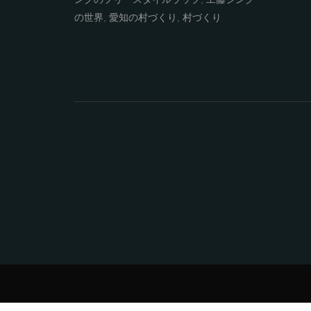
の世界
,
愛知の村づくり
,
村づくり