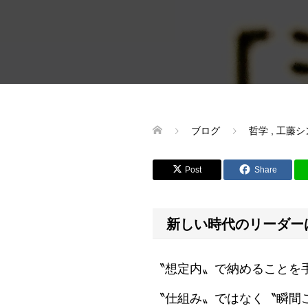
ブログ
哲学
,
工藤シ
Post
Share
新しい時代のリーダー
〝想定内〟で納めることを
〝仕組み〟ではなく〝瞬間