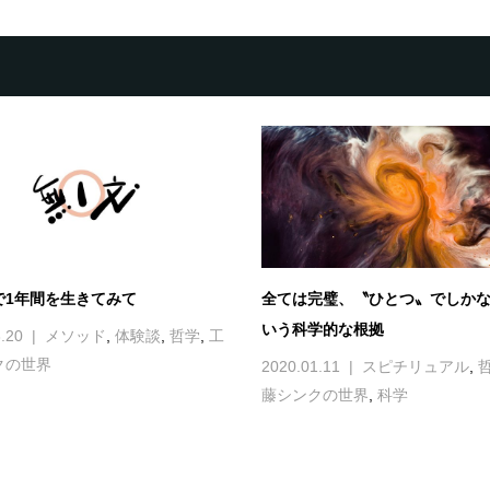
で1年間を生きてみて
全ては完璧、〝ひとつ〟でしかな
いう科学的な根拠
.20
メソッド
,
体験談
,
哲学
,
工
クの世界
2020.01.11
スピチリュアル
,
藤シンクの世界
,
科学