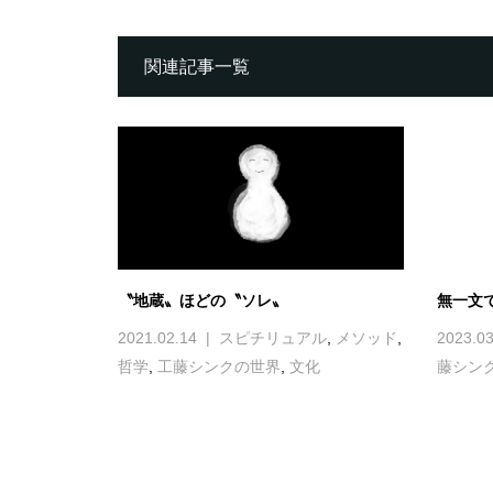
関連記事一覧
〝地蔵〟ほどの〝ソレ〟
無一文
2021.02.14
スピチリュアル
,
メソッド
,
2023.03
哲学
,
工藤シンクの世界
,
文化
藤シン