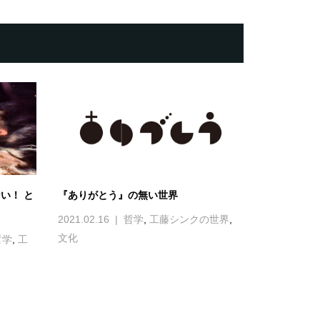
い！ と
『ありがとう』の無い世界
2021.02.16
哲学
,
工藤シンクの世界
,
文化
哲学
,
工