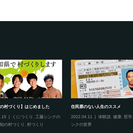
知の村づくり】はじめました
住民票のない人生のススメ
.15
くにつくり
,
工藤シンクの
2022.04.11
体験談
,
健康
,
哲学
知の村づくり
,
村づくり
ンクの世界