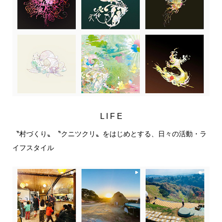
L I F E
〝村づくり〟〝クニツクリ〟をはじめとする、日々の活動・ラ
イフスタイル