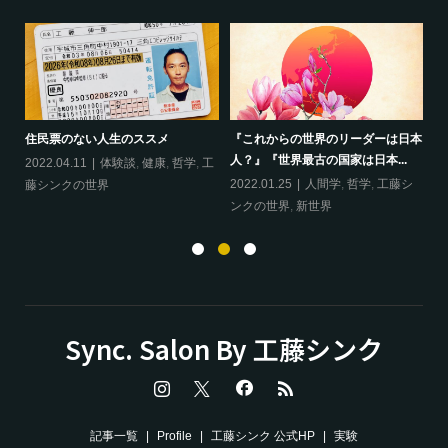
ップ
『
住民票のない人生のススメ
『これからの世界のリーダーは日本
20
人？』『世界最古の国家は日本...
フ
2022.04.11
体験談
,
健康
,
哲学
,
工
ン
の
2022.01.25
人間学
,
哲学
,
工藤シ
藤シンクの世界
ンクの世界
,
新世界
Sync. Salon By 工藤シンク
記事一覧
Profile
工藤シンク 公式HP
実験