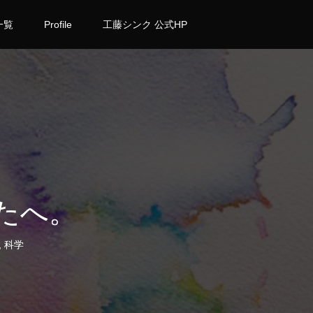
一覧
Profile
工藤シンク 公式HP
たへ。
,
科学