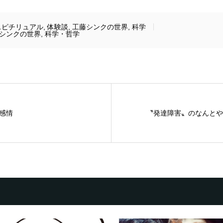
スピチリュアル
,
体験談
,
工藤シンクの世界
,
科学
シンクの世界
,
科学・哲学
感情
〝発達障害〟のなんとや