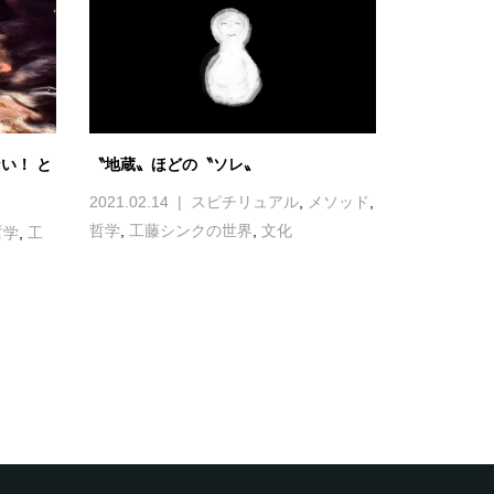
い！ と
〝地蔵〟ほどの〝ソレ〟
2021.02.14
スピチリュアル
,
メソッド
,
哲学
,
工藤シンクの世界
,
文化
哲学
,
工