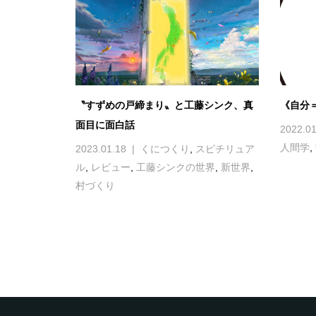
〝すずめの戸締まり〟と工藤シンク、真
《自分
面目に面白話
2022.01
人間学
,
2023.01.18
くにつくり
,
スピチリュア
ル
,
レビュー
,
工藤シンクの世界
,
新世界
,
村づくり