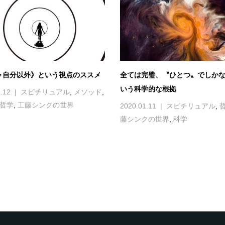
＝自分以外》という視点のススメ
全ては完璧、〝ひとつ〟でしかな
いう科学的な根拠
.12
スピチリュアル
,
メソッド
,
哲学
,
工藤シンクの世界
2020.01.11
スピチリュアル
,
藤シンクの世界
,
科学