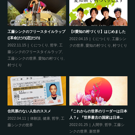
工藤シンクのフリースタイルラップ
【#愛知の村づくり】はじめました
《
([革命]だの[恋]だの)
ス
哲
2022.04.15
くにつくり
,
工藤シン
2022.11.15
くにつくり
,
哲学
,
工
20
クの世界
,
愛知の村づくり
,
村づくり
藤シンクのフリースタイルラップ
,
ッ
工藤シンクの世界
,
愛知の村づくり
,
界
村づくり
ップ
『
住民票のない人生のススメ
『これからの世界のリーダーは日本
20
人？』『世界最古の国家は日本...
フ
2022.04.11
体験談
,
健康
,
哲学
,
工
ン
の
2022.01.25
人間学
,
哲学
,
工藤シ
藤シンクの世界
ンクの世界
,
新世界