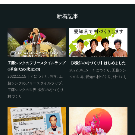
新着記事
工藤シンクのフリースタイルラップ
【#愛知の村づくり】はじめました
《
([革命]だの[恋]だの)
ス
哲
2022.04.15
くにつくり
,
工藤シン
2022.11.15
くにつくり
,
哲学
,
工
20
クの世界
,
愛知の村づくり
,
村づくり
藤シンクのフリースタイルラップ
,
ッ
工藤シンクの世界
,
愛知の村づくり
,
界
村づくり