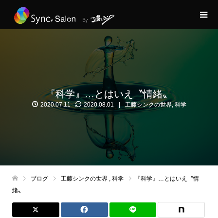
『科学』…とはいえ〝情緒〟
2020.07.11
2020.08.01
工藤シンクの世界
,
科学
ブログ
工藤シンクの世界
,
科学
『科学』…とはいえ〝情
緒〟