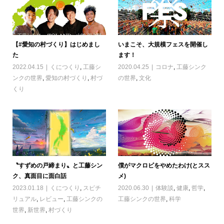
【#愛知の村づくり】はじめまし
いまこそ、大規模フェスを開催し
た
ます！
2022.04.15
くにつくり
,
工藤シ
2020.04.25
コロナ
,
工藤シンク
ンクの世界
,
愛知の村づくり
,
村づ
の世界
,
文化
くり
〝すずめの戸締まり〟と工藤シン
僕がマクロビをやめたわけ(とスス
ク、真面目に面白話
メ)
2023.01.18
くにつくり
,
スピチ
2020.06.30
体験談
,
健康
,
哲学
,
リュアル
,
レビュー
,
工藤シンクの
工藤シンクの世界
,
科学
世界
,
新世界
,
村づくり