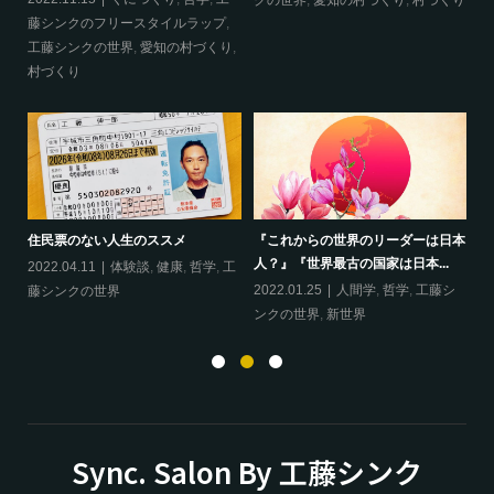
クの世界
,
愛知の村づくり
,
村づくり
藤シンクのフリースタイルラップ
,
ッ
工藤シンクの世界
,
愛知の村づくり
,
界
村づくり
ップ
『
住民票のない人生のススメ
『これからの世界のリーダーは日本
20
人？』『世界最古の国家は日本...
フ
2022.04.11
体験談
,
健康
,
哲学
,
工
ン
の
2022.01.25
人間学
,
哲学
,
工藤シ
藤シンクの世界
ンクの世界
,
新世界
Sync. Salon By 工藤シンク