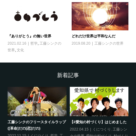
『ありがとう』の無い世界
どれだけ世界は平和なんだ
2021.02.16
哲学
,
工藤シンクの
2019.08.20
工藤シンクの世界
世界
,
文化
新着記事
工藤シンクのフリースタイルラップ
【#愛知の村づくり】はじめました
《
([革命]だの[恋]だの)
ス
哲
2022.04.15
くにつくり
,
工藤シン
2022.11.15
くにつくり
,
哲学
,
工
20