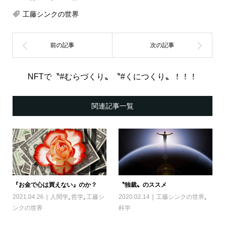
工藤シンクの世界
NFTで〝#むらづくり〟〝#くにつくり〟！！！
関連記事一覧
『お金で心は買えない』のか？
〝独裁〟のススメ
2021.04.26
人間学
,
哲学
,
工藤シ
2020.02.14
工藤シンクの世界
,
ンクの世界
科学