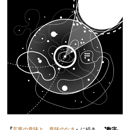
『
言葉の意味と、意味のなさ
』
に続き、
〝数字〟