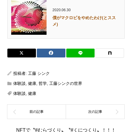
2020.06.30
僕がマクロビをやめたわけ(とスス
メ)
投稿者:
工藤 シンク
体験談
,
健康
,
哲学
,
工藤シンクの世界
体験談
,
健康
NFTで〝#むらづくり〟〝#くにつくり〟！！！