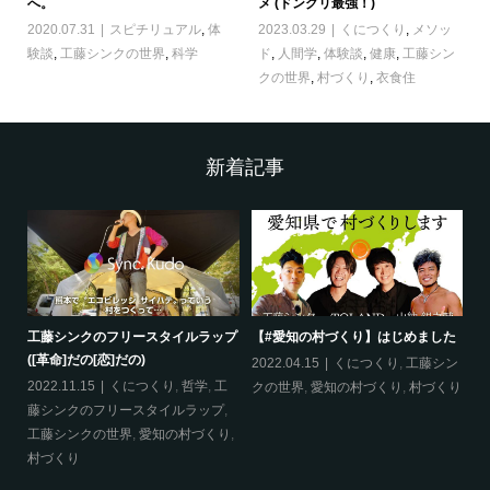
へ。
メ (ドングリ最強！)
2020.07.31
スピチリュアル
,
体
2023.03.29
くにつくり
,
メソッ
験談
,
工藤シンクの世界
,
科学
ド
,
人間学
,
体験談
,
健康
,
工藤シン
クの世界
,
村づくり
,
衣食住
新着記事
工藤シンクのフリースタイルラップ
【#愛知の村づくり】はじめました
《
([革命]だの[恋]だの)
ス
哲
2022.04.15
くにつくり
,
工藤シン
2022.11.15
くにつくり
,
哲学
,
工
20
クの世界
,
愛知の村づくり
,
村づくり
藤シンクのフリースタイルラップ
,
ッ
工藤シンクの世界
,
愛知の村づくり
,
界
村づくり