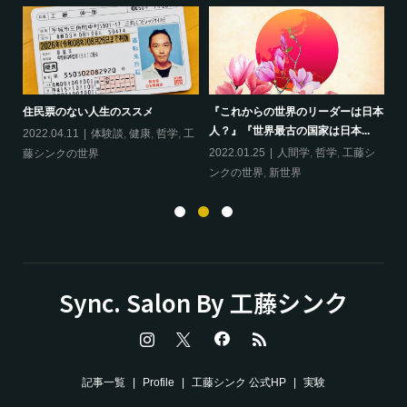
ップ
『
住民票のない人生のススメ
『これからの世界のリーダーは日本
20
人？』『世界最古の国家は日本...
フ
2022.04.11
体験談
,
健康
,
哲学
,
工
ン
の
2022.01.25
人間学
,
哲学
,
工藤シ
藤シンクの世界
ンクの世界
,
新世界
Sync. Salon By 工藤シンク
記事一覧
Profile
工藤シンク 公式HP
実験