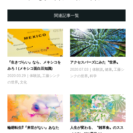
関連記事一覧
『生きづらい』なら、メキシコを
アクセスバーズにみた〝世界〟
みろ！(メキシコ面白豆知識)
2020.07.03
体験談
,
健康
,
工藤シ
2020.03.29
体験談
,
工藤シンク
ンクの世界
,
科学
の世界
,
文化
輪廻転生⁉︎『来世がない』あなた
人生が変わる、〝雑草食〟のスス