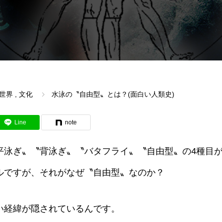
世界
,
文化
水泳の〝自由型〟とは？(面白い人類史)
Line
note
平泳ぎ〟〝背泳ぎ〟〝バタフライ〟〝自由型〟の4種目
ルですが、それがなぜ〝自由型〟なのか？
い経緯が隠されているんです。