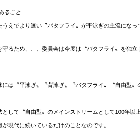
あること
たうえでより速い〝バタフライ〟が平泳ぎの主流になっ
を守るため、、、委員会は今度は〝バタフライ〟を独立
泳には〝平泳ぎ〟〝背泳ぎ〟〝バタフライ〟〝自由型〟
法として〝自由型〟のメインストリームとして100年以
識が現代に続いているだけのことなのです。