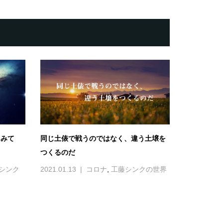
てみて
同じ土俵で戦うのではなく、違う土壌を
つくるのだ
シンク
2021.01.13
コロナ
,
工藤シンクの世界