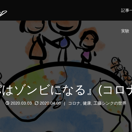
記事
実験
はゾンビになる』(コロ
2020.03.03
2020.04.08
コロナ
,
健康
,
工藤シンクの世界