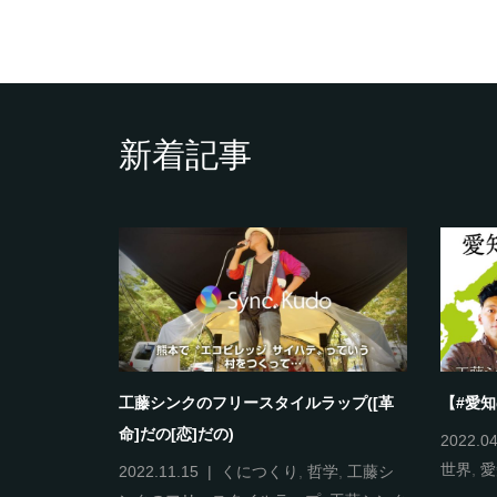
新着記事
ラップ(これ
工藤シンクのフリースタイルラップ([革
【#愛
命]だの[恋]だの)
2022.04
世界
,
愛
ンクのフリー
2022.11.15
くにつくり
,
哲学
,
工藤シ