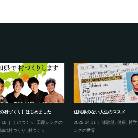
知の村づくり】はじめました
住民票のない人生のススメ
.15
くにつくり
,
工藤シンクの
2022.04.11
体験談
,
健康
,
哲学
知の村づくり
,
村づくり
ンクの世界