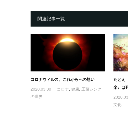
関連記事一覧
コロナウィルス、これからへの想い
たとえ
楽〟は
2020.03.30
コロナ
,
健康
,
工藤シンク
の世界
2020.03
文化