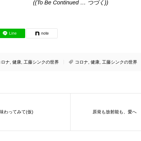
((To Be Continued … つづく))
Line
note
コロナ
,
健康
,
工藤シンクの世界
コロナ
,
健康
,
工藤シンクの世界
味わってみて(仮)
原発も放射能も、愛へ