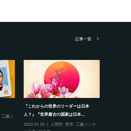
記事一覧
『これからの世界のリーダーは日本
《自分＝自
人？』『世界最古の国家は日本...
,
工藤シ
2022.01.12
人間学
,
哲
2022.01.25
人間学
,
哲学
,
工藤シンク