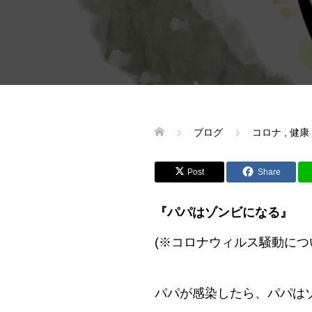
ブログ
コロナ
,
健康
Post
Share
『パパはゾンビになる』
(※コロナウィルス騒動につ
パパが感染したら、パパは