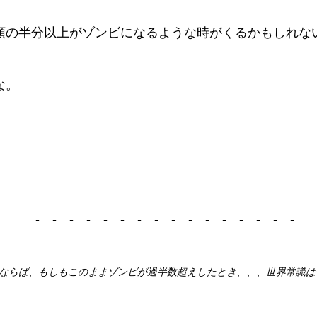
類の半分以上がゾンビになるような時がくるかもしれな
な。
- - - - - - - - - - - - - - - -
ならば、もしもこのままゾンビが過半数超えしたとき、、、世界常識は