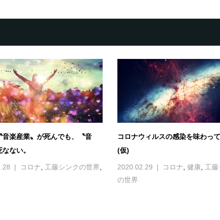
〝音楽産業〟が死んでも、〝音
コロナウィルスの感染を味わっ
死なない。
(仮)
.28
コロナ
,
工藤シンクの世界
,
2020.02.29
コロナ
,
健康
,
工藤
の世界