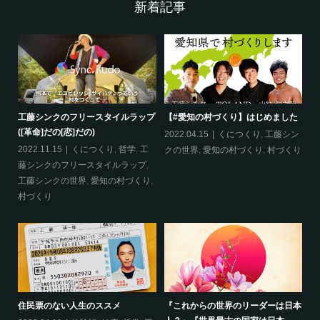
新着記事
めました
《自分＝自分以外》という視点のス
新しい時代のリーダーは〝決断し
スメ
い人〟
工藤シン
2022.01.12
スピチリュアル
,
メソ
2021.07.10
哲学
,
工藤シンクの世
村づくり
ッド
,
人間学
,
哲学
,
工藤シンクの世
界
界
『お金で心は買えない』のか？
ホームレスに全財産を渡した話
ーは日本
2021.04.26
人間学
,
哲学
,
工藤シ
2021.04.25
体験談
,
工藤シンクの