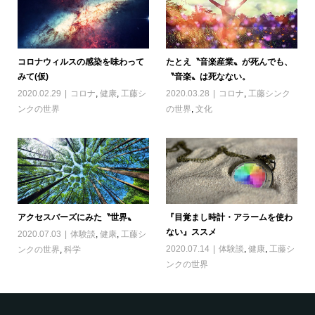
コロナウィルスの感染を味わって
たとえ〝音楽産業〟が死んでも、
みて(仮)
〝音楽〟は死なない。
2020.02.29
コロナ
,
健康
,
工藤シ
2020.03.28
コロナ
,
工藤シンク
ンクの世界
の世界
,
文化
アクセスバーズにみた〝世界〟
『目覚まし時計・アラームを使わ
ない』ススメ
2020.07.03
体験談
,
健康
,
工藤シ
2020.07.14
体験談
,
健康
,
工藤シ
ンクの世界
,
科学
ンクの世界