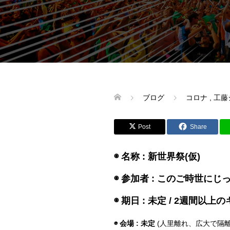
ブログ
コロナ
,
工藤
Post
Share
◉ 名称 : 新世界祭(仮)
◉ 参加者 : このご時世に
◉ 期日 : 未定 / 2週間以
◉ 会場 : 未定
(人里離れ、広大で隔離