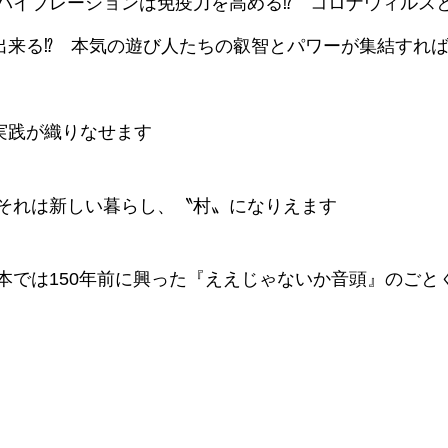
バイブレーションは免疫力を高める⁉︎ コロナウィルス
出来る⁉︎ 本気の遊び人たちの叡智とパワーが集結すれ
実践が織りなせます
、それは新しい暮らし、〝村〟になりえます
本では150年前に興った『ええじゃないか音頭』のご