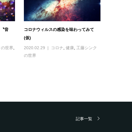
、〝音
コロナウィルスの感染を味わってみて
(仮)
クの世界
,
2020.02.29
コロナ
,
健康
,
工藤シンク
の世界
記事一覧