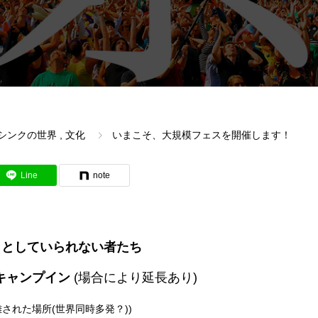
シンクの世界
,
文化
いまこそ、大規模フェスを開催します！
Line
note
じっとしていられない者たち
上のキャンプイン
(場合により延長あり)
された場所(世界同時多発？))