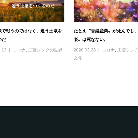
俵で戦うのではなく、違う土壌を
たとえ〝音楽産業〟が死んでも
のだ
楽〟は死なない。
.13
コロナ
,
工藤シンクの世界
2020.03.28
コロナ
,
工藤シン
文化