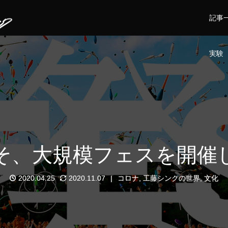
記事
実験
そ、大規模フェスを開催
2020.04.25
2020.11.07
コロナ
,
工藤シンクの世界
,
文化