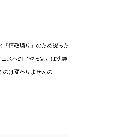
換』と『情熱煽り』のため綴った
フェスへの〝やる気〟は沈静
るのは変わりませんの