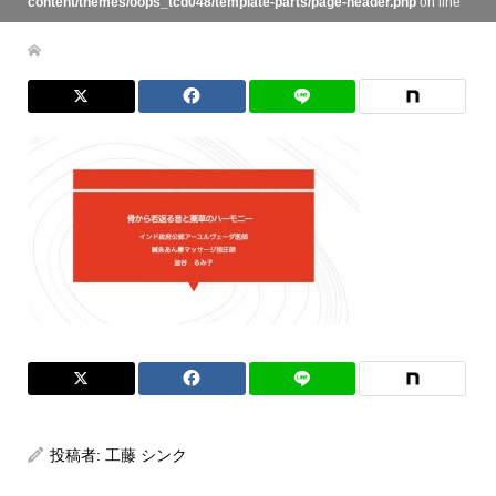
content/themes/oops_tcd048/template-parts/page-header.php
on line
134
投稿者:
工藤 シンク