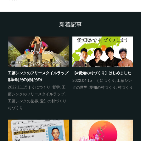
新着記事
工藤シンクのフリースタイルラップ
【#愛知の村づくり】はじめました
《
([革命]だの[恋]だの)
ス
哲
2022.04.15
くにつくり
,
工藤シン
2022.11.15
くにつくり
,
哲学
,
工
20
クの世界
,
愛知の村づくり
,
村づくり
藤シンクのフリースタイルラップ
,
ッ
工藤シンクの世界
,
愛知の村づくり
,
界
村づくり