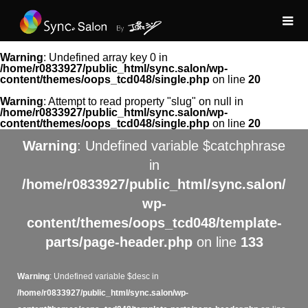
Warning
: Undefined array key 0 in
/home/r0833927/public_html/sync.salon/wp-
content/themes/oops_tcd048/single.php
on line
20
Warning
: Attempt to read property "slug" on null in
/home/r0833927/public_html/sync.salon/wp-
content/themes/oops_tcd048/single.php
on line
20
Warning
: Undefined variable $catchphrase
in
/home/r0833927/public_html/sync.salon/
wp-
content/themes/oops_tcd048/template-
parts/page-header.php
on line
133
Warning
: Undefined variable $desc in
/home/r0833927/public_html/sync.salon/wp-