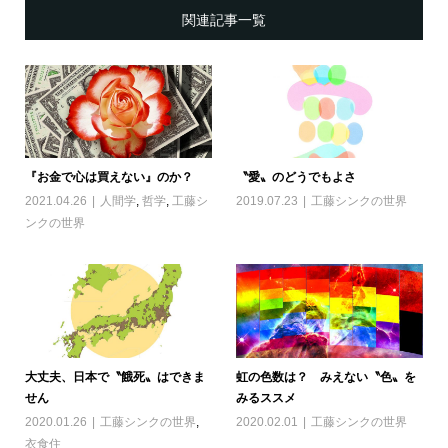
関連記事一覧
『お金で心は買えない』のか？
〝愛〟のどうでもよさ
2021.04.26
人間学
,
哲学
,
工藤シ
2019.07.23
工藤シンクの世界
ンクの世界
大丈夫、日本で〝餓死〟はできま
虹の色数は？ みえない〝色〟を
せん
みるススメ
2020.01.26
工藤シンクの世界
,
2020.02.01
工藤シンクの世界
衣食住