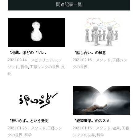
関連記事一覧
〝地蔵〟ほどの〝ソレ〟
〝話し合い〟の極意
2021.02.14
スピチリュアル
,
メ
2021.02.15
メソッド
,
工藤シン
ソッド
,
哲学
,
工藤シンクの世界
,
文
クの世界
化
〝神いらず〟という発明
〝絶望道楽〟のススメ
2021.01.26
メソッド
,
工藤シン
2021.01.15
メソッド
,
健康
,
工藤
クの世界
,
科学
シンクの世界
,
科学