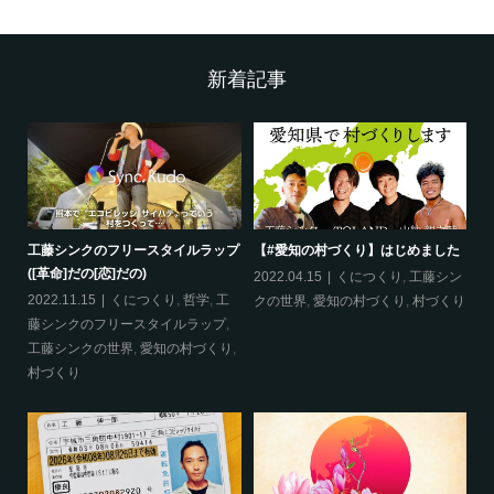
新着記事
工藤シンクのフリースタイルラップ
【#愛知の村づくり】はじめました
《
([革命]だの[恋]だの)
ス
哲
2022.04.15
くにつくり
,
工藤シン
2022.11.15
くにつくり
,
哲学
,
工
20
クの世界
,
愛知の村づくり
,
村づくり
藤シンクのフリースタイルラップ
,
ッ
工藤シンクの世界
,
愛知の村づくり
,
界
村づくり