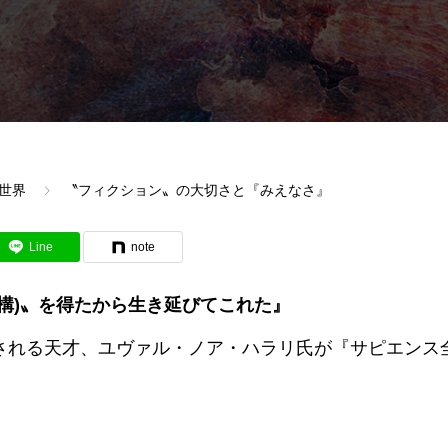
世界
〝フィクション〟の大切さと『みえなさ』
Line
note
構)〟を得たから生き延びてこれた』
される天才、ユヴァル・ノア・ハラリ氏が『サピエンス