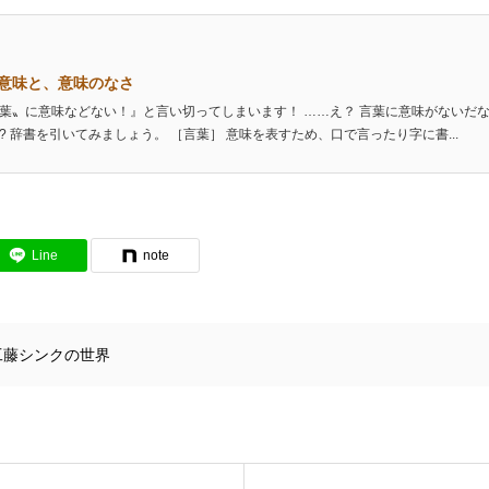
意味と、意味のなさ
葉〟に意味などない！』と言い切ってしまいます！ ……え？ 言葉に意味がないだなん
? 辞書を引いてみましょう。 ［言葉］ 意味を表すため、口で言ったり字に書...
Line
note
工藤シンクの世界