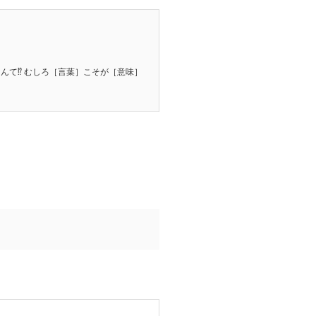
て⁉︎ むしろ［言葉］こそが［意味］