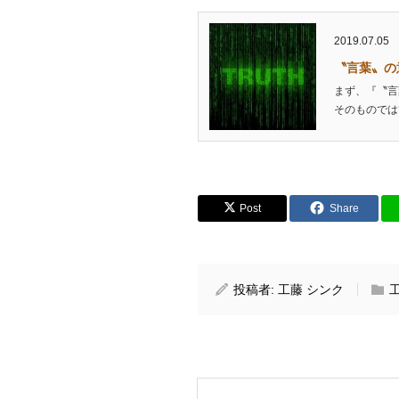
2019.07.05
〝言葉〟の
まず、『〝言
そのものでは
Post
Share
投稿者:
工藤 シンク