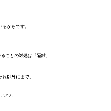
。
いるからです。
でることの対処は『隔離』
それ以外にまで。
しつつ。