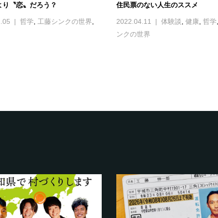
より〝恋〟だろう？
住民票のない人生のススメ
.05
哲学
,
工藤シンクの世界
,
2022.04.11
体験談
,
健康
,
哲学
ンクの世界