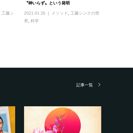
〝神いらず〟という発明
,
工藤シ
2021.01.26
メソッド
,
工藤シンクの世
界
,
科学
記事一覧