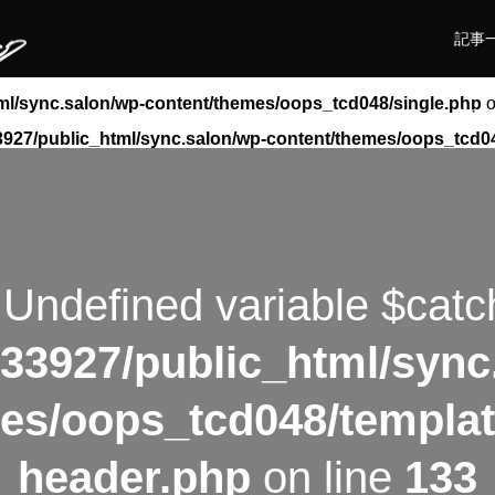
記事
ml/sync.salon/wp-content/themes/oops_tcd048/single.php
o
実験
927/public_html/sync.salon/wp-content/themes/oops_tcd0
 Undefined variable $catc
33927/public_html/sync
es/oops_tcd048/templat
header.php
on line
133