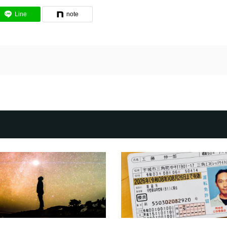
Line
note