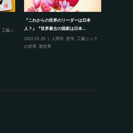
『これからの世界のリーダーは日本
《自分＝自
人？』『世界最古の国家は日本...
,
工藤シ
2022.01.12
人間学
,
哲
2022.01.25
人間学
,
哲学
,
工藤シンク
の世界
,
新世界