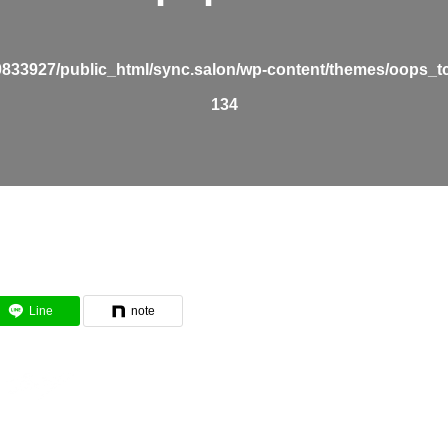
0833927/public_html/sync.salon/wp-content/themes/oops_t
134
Line
note