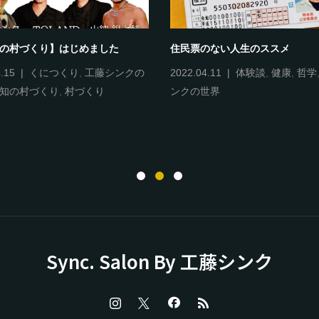
知の村づくり】はじめました
住民票のない人生のススメ
.15
くにつくり
,
工藤シンクの
2022.04.11
体験談
,
健康
,
哲学
知の村づくり
,
村づくり
ンクの世界
Sync. Salon By 工藤シンク