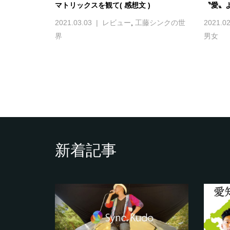
マトリックスを観て( 感想文 )
〝愛〟
2021.03.03
レビュー
,
工藤シンクの世
2021.02
界
男女
新着記事