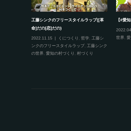
ラップ(これ
工藤シンクのフリースタイルラップ([革
【#愛
命]だの[恋]だの)
2022.04
世界
,
愛
ンクのフリー
2022.11.15
くにつくり
,
哲学
,
工藤シ
の世界
,
新世
ンクのフリースタイルラップ
,
工藤シンク
の世界
,
愛知の村づくり
,
村づくり