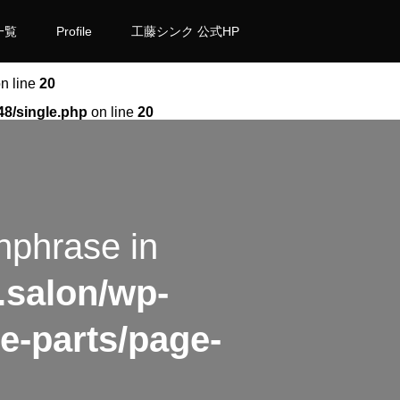
一覧
Profile
工藤シンク 公式HP
n line
20
48/single.php
on line
20
hphrase in
.salon/wp-
e-parts/page-