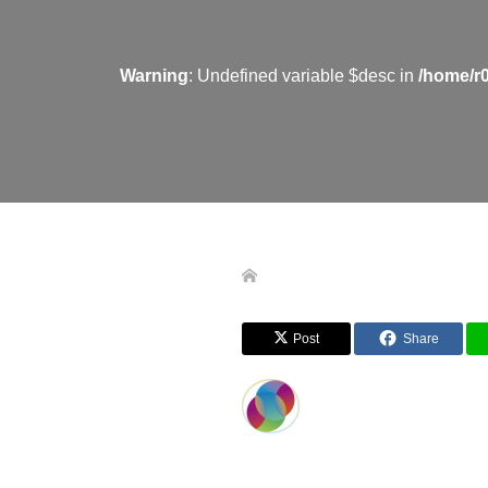
Warning
: Undefined variable $desc in
/home/r
Post
Share