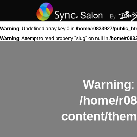
Warning
: Undefined array key 0 in
/home/r0833927/public_ht
Warning
: Attempt to read property "slug" on null in
/home/r0833
Warning
:
/home/r08
content/them