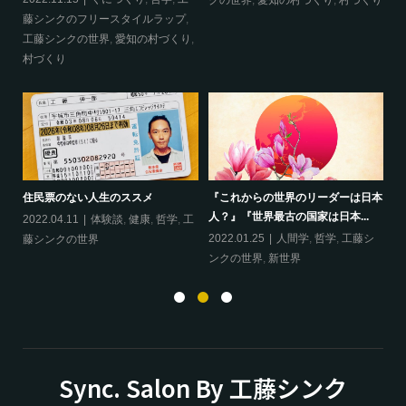
クの世界
,
愛知の村づくり
,
村づくり
藤シンクのフリースタイルラップ
,
ッ
工藤シンクの世界
,
愛知の村づくり
,
界
村づくり
ップ
『
住民票のない人生のススメ
『これからの世界のリーダーは日本
20
人？』『世界最古の国家は日本...
フ
2022.04.11
体験談
,
健康
,
哲学
,
工
ン
の
2022.01.25
人間学
,
哲学
,
工藤シ
藤シンクの世界
ンクの世界
,
新世界
Sync. Salon By 工藤シンク