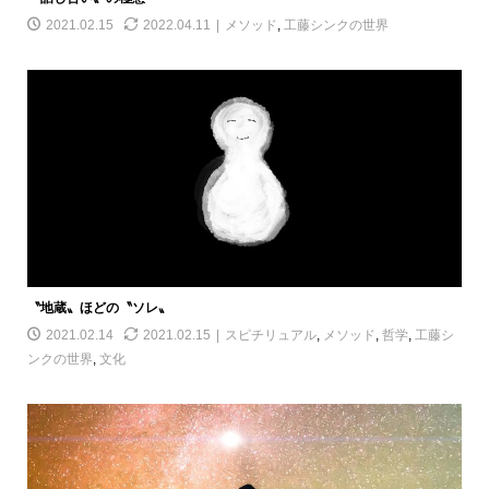
2021.02.15
2022.04.11
メソッド
,
工藤シンクの世界
〝地蔵〟ほどの〝ソレ〟
2021.02.14
2021.02.15
スピチリュアル
,
メソッド
,
哲学
,
工藤シ
ンクの世界
,
文化