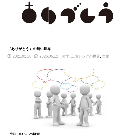
『ありがとう』の無い世界
2021.02.16
2026.05.12
哲学
,
工藤シンクの世界
,
文化
〝話し合い〟の極意