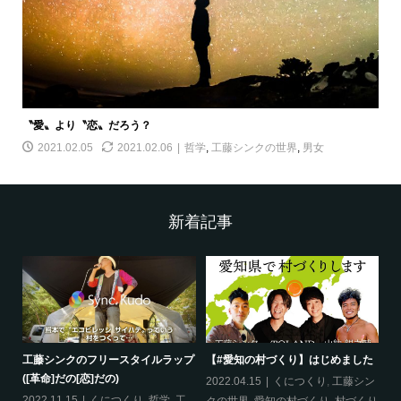
〝愛〟より〝恋〟だろう？
2021.02.05
2021.02.06
哲学
,
工藤シンクの世界
,
男女
新着記事
工藤シンクのフリースタイルラップ
【#愛知の村づくり】はじめました
《
([革命]だの[恋]だの)
ス
哲
2022.04.15
くにつくり
,
工藤シン
2022.11.15
くにつくり
,
哲学
,
工
20