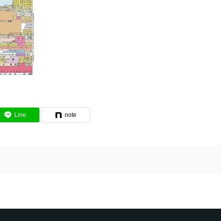
Line
note