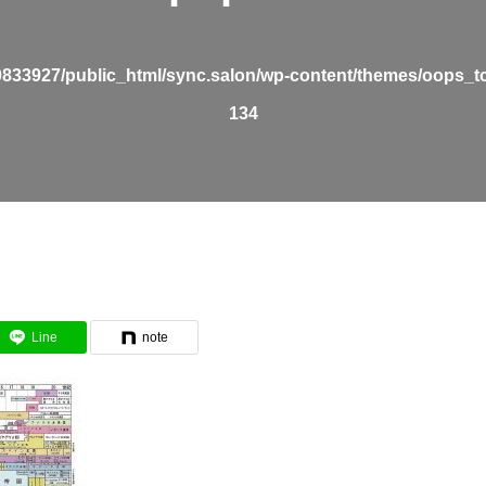
0833927/public_html/sync.salon/wp-content/themes/oops_t
134
Line
note