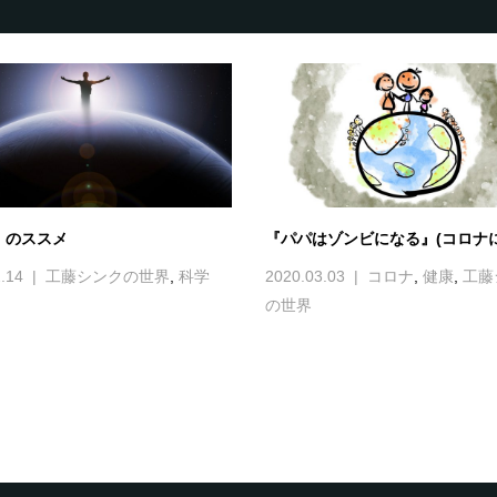
〟のススメ
『パパはゾンビになる』(コロナに
.14
工藤シンクの世界
,
科学
2020.03.03
コロナ
,
健康
,
工藤
の世界