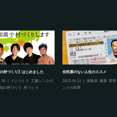
知の村づくり】はじめました
住民票のない人生のススメ
.15
くにつくり
,
工藤シンクの
2022.04.11
体験談
,
健康
,
哲学
知の村づくり
,
村づくり
ンクの世界