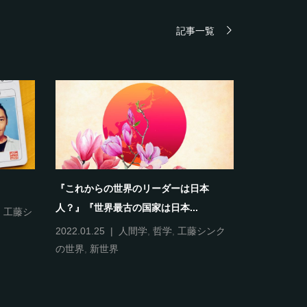
記事一覧
『これからの世界のリーダーは日本
《自分＝自
人？』『世界最古の国家は日本...
,
工藤シ
2022.01.12
人間学
,
哲
2022.01.25
人間学
,
哲学
,
工藤シンク
の世界
,
新世界