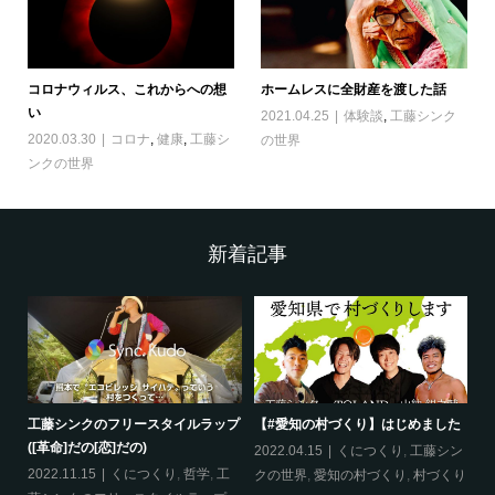
コロナウィルス、これからへの想
ホームレスに全財産を渡した話
い
2021.04.25
体験談
,
工藤シンク
2020.03.30
コロナ
,
健康
,
工藤シ
の世界
ンクの世界
新着記事
工藤シンクのフリースタイルラップ
【#愛知の村づくり】はじめました
《
([革命]だの[恋]だの)
ス
哲
2022.04.15
くにつくり
,
工藤シン
2022.11.15
くにつくり
,
哲学
,
工
20
クの世界
,
愛知の村づくり
,
村づくり