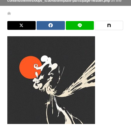
content/themes/oops_tcd048/template-parts/page-header.php
on line
134