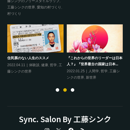
藤シンクのフリースタイルラップ
,
ッ
工藤シンクの世界
,
愛知の村づくり
,
界
村づくり
ップ
『
住民票のない人生のススメ
『これからの世界のリーダーは日本
20
人？』『世界最古の国家は日本...
フ
2022.04.11
体験談
,
健康
,
哲学
,
工
ン
の
2022.01.25
人間学
,
哲学
,
工藤シ
藤シンクの世界
ンクの世界
,
新世界
Sync. Salon By 工藤シンク