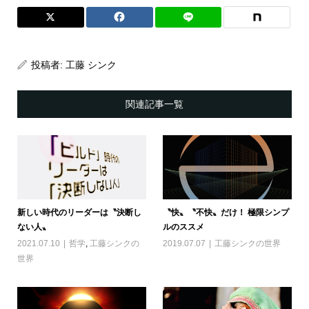
投稿者:
工藤 シンク
関連記事一覧
新しい時代のリーダーは〝決断し
〝快〟〝不快〟だけ！ 極限シンプ
ない人〟
ルのススメ
2021.07.10
哲学
,
工藤シンクの
2019.07.07
工藤シンクの世界
世界