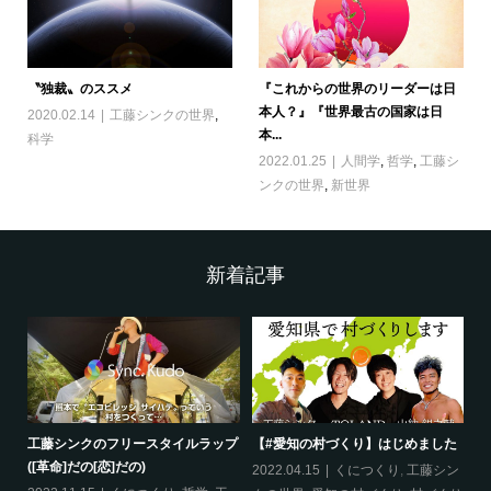
〝独裁〟のススメ
『これからの世界のリーダーは日
本人？』『世界最古の国家は日
2020.02.14
工藤シンクの世界
,
本...
科学
2022.01.25
人間学
,
哲学
,
工藤シ
ンクの世界
,
新世界
新着記事
工藤シンクのフリースタイルラップ
【#愛知の村づくり】はじめました
《
([革命]だの[恋]だの)
ス
哲
2022.04.15
くにつくり
,
工藤シン