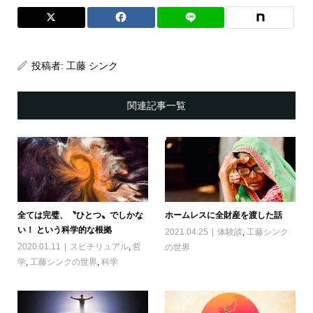
投稿者:
工藤 シンク
関連記事一覧
全ては完璧、〝ひとつ〟でしかな
ホームレスに全財産を渡した話
い！ という科学的な根拠
2021.04.25
体験談
,
工藤シンク
2020.01.11
スピチリュアル
,
哲
の世界
学
,
工藤シンクの世界
,
科学