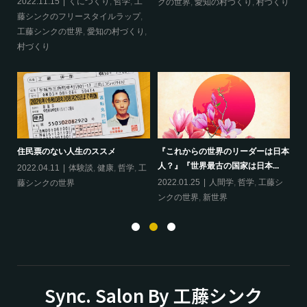
2022.11.15
くにつくり
,
哲学
,
工
20
クの世界
,
愛知の村づくり
,
村づくり
藤シンクのフリースタイルラップ
,
ッ
工藤シンクの世界
,
愛知の村づくり
,
界
村づくり
ップ
『
住民票のない人生のススメ
『これからの世界のリーダーは日本
20
人？』『世界最古の国家は日本...
フ
2022.04.11
体験談
,
健康
,
哲学
,
工
ン
の
2022.01.25
人間学
,
哲学
,
工藤シ
藤シンクの世界
ンクの世界
,
新世界
Sync. Salon By 工藤シンク