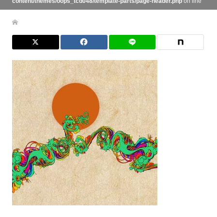
content/themes/oops_tcd048/template-parts/page-header.php
on line
134