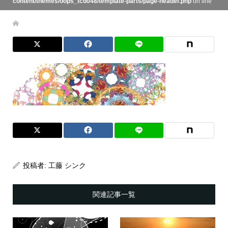
content/themes/oops_tcd048/template-parts/page-header.php
on line
134
投稿者:
工藤 シンク
関連記事一覧