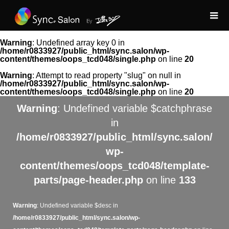
Warning
: Undefined array key 0 in
/home/r0833927/public_html/sync.salon/wp-
content/themes/oops_tcd048/single.php
on line
20
Warning
: Attempt to read property "slug" on null in
/home/r0833927/public_html/sync.salon/wp-
content/themes/oops_tcd048/single.php
on line
20
Warning
: Undefined variable $catchphrase
in
/home/r0833927/public_html/sync.salon/
wp-
content/themes/oops_tcd048/template-
parts/page-header.php
on line
133
Warning
: Undefined variable $desc in
/home/r0833927/public_html/sync.salon/wp-