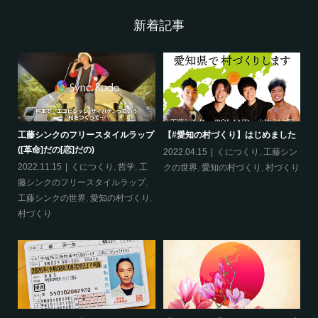
新着記事
工藤シンクのフリースタイルラップ
【#愛知の村づくり】はじめました
《
([革命]だの[恋]だの)
ス
哲
2022.04.15
くにつくり
,
工藤シン
2022.11.15
くにつくり
,
哲学
,
工
20
クの世界
,
愛知の村づくり
,
村づくり
藤シンクのフリースタイルラップ
,
ッ
工藤シンクの世界
,
愛知の村づくり
,
界
村づくり
ップ
『