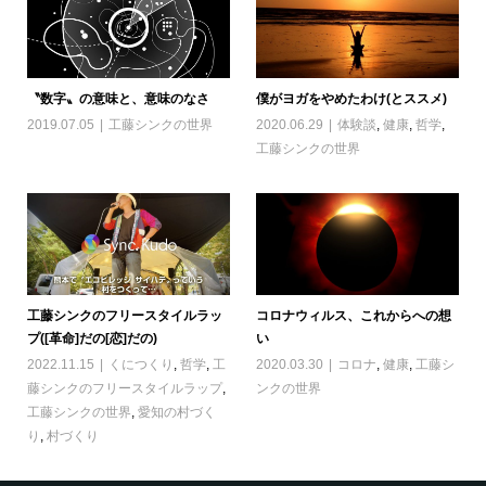
〝数字〟の意味と、意味のなさ
僕がヨガをやめたわけ(とススメ)
2019.07.05
工藤シンクの世界
2020.06.29
体験談
,
健康
,
哲学
,
工藤シンクの世界
工藤シンクのフリースタイルラッ
コロナウィルス、これからへの想
プ([革命]だの[恋]だの)
い
2022.11.15
くにつくり
,
哲学
,
工
2020.03.30
コロナ
,
健康
,
工藤シ
藤シンクのフリースタイルラップ
,
ンクの世界
工藤シンクの世界
,
愛知の村づく
り
,
村づくり