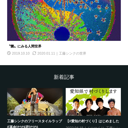
〝菌〟にみる人間世界
2019.10.10
2020.01.11
工藤シンクの世界
新着記事
工藤シンクのフリースタイルラップ
【#愛知の村づくり】はじめました
《
([革命]だの[恋]だの)
ス