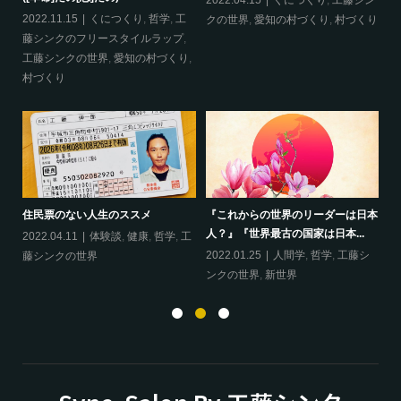
哲
2022.04.15
くにつくり
,
工藤シン
2022.11.15
くにつくり
,
哲学
,
工
20
クの世界
,
愛知の村づくり
,
村づくり
藤シンクのフリースタイルラップ
,
ッ
工藤シンクの世界
,
愛知の村づくり
,
界
村づくり
ップ
『
住民票のない人生のススメ
『これからの世界のリーダーは日本
20
人？』『世界最古の国家は日本...
フ
2022.04.11
体験談
,
健康
,
哲学
,
工
ン
の
2022.01.25
人間学
,
哲学
,
工藤シ
藤シンクの世界
ンクの世界
,
新世界