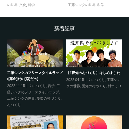
の世界
,
文化
,
科学
工藤シンクの世界
,
科学
新着記事
工藤シンクのフリースタイルラップ
【#愛知の村づくり】はじめました
《
([革命]だの[恋]だの)
ス
哲
2022.04.15
くにつくり
,
工藤シン
2022.11.15
くにつくり
,
哲学
,
工
20
クの世界
,
愛知の村づくり
,
村づくり
藤シンクのフリースタイルラップ
,
ッ
工藤シンクの世界
,
愛知の村づくり
,
界
村づくり