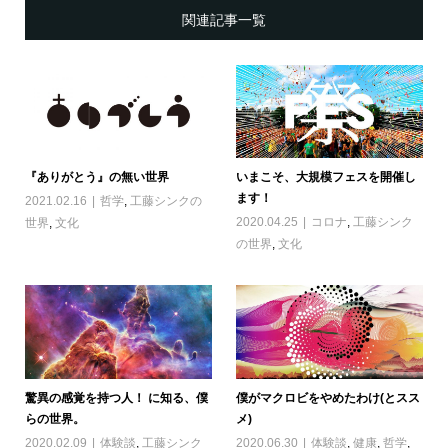
関連記事一覧
『ありがとう』の無い世界
いまこそ、大規模フェスを開催し
ます！
2021.02.16
哲学
,
工藤シンクの
2020.04.25
コロナ
,
工藤シンク
世界
,
文化
の世界
,
文化
驚異の感覚を持つ人！ に知る、僕
僕がマクロビをやめたわけ(とスス
らの世界。
メ)
2020.02.09
体験談
,
工藤シンク
2020.06.30
体験談
,
健康
,
哲学
,