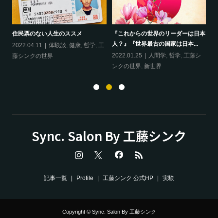
ップ
『
住民票のない人生のススメ
『これからの世界のリーダーは日本
20
人？』『世界最古の国家は日本...
フ
2022.04.11
体験談
,
健康
,
哲学
,
工
ン
の
2022.01.25
人間学
,
哲学
,
工藤シ
藤シンクの世界
ンクの世界
,
新世界
Sync. Salon By 工藤シンク
記事一覧
Profile
工藤シンク 公式HP
実験
Copyright © Sync. Salon By 工藤シンク