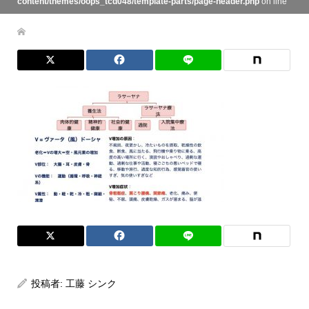
content/themes/oops_tcd048/template-parts/page-header.php
on line
134
投稿者:
工藤 シンク