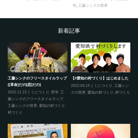
学
,
工藤シンクの世界
新着記事
工藤シンクのフリースタイルラップ
【#愛知の村づくり】はじめました
《
([革命]だの[恋]だの)
ス
哲
2022.04.15
くにつくり
,
工藤シン
2022.11.15
くにつくり
,
哲学
,
工
20
クの世界
,
愛知の村づくり
,
村づくり
藤シンクのフリースタイルラップ
,
ッ
工藤シンクの世界
,
愛知の村づくり
,
界
村づくり