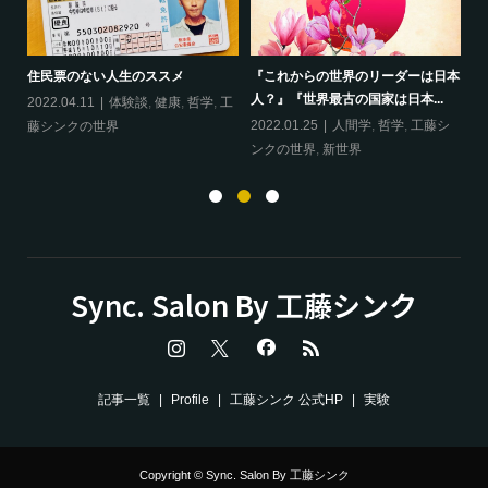
ップ
『
住民票のない人生のススメ
『これからの世界のリーダーは日本
20
人？』『世界最古の国家は日本...
フ
2022.04.11
体験談
,
健康
,
哲学
,
工
ン
の
2022.01.25
人間学
,
哲学
,
工藤シ
藤シンクの世界
ンクの世界
,
新世界
Sync. Salon By 工藤シンク
記事一覧
Profile
工藤シンク 公式HP
実験
Copyright © Sync. Salon By 工藤シンク