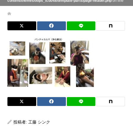
content/themes/oops_tcd048/template-parts/page-header.php
on line
134
投稿者:
工藤 シンク