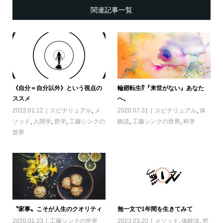
関連記事一覧
《自分＝自分以外》という視点の
輪廻転生⁉︎『来世がない』あなた
ススメ
へ。
2022.01.12
スピチリュアル
,
メ
2020.07.31
スピチリュアル
,
体
ソッド
,
人間学
,
哲学
,
工藤シンクの
験談
,
工藤シンクの世界
,
科学
世界
〝家事〟こそが人生のクオリティ
無一文で1年間を生きてみて
2020.01.23
工藤シンクの世界
2023.03.20
メソッド
,
体験談
,
哲