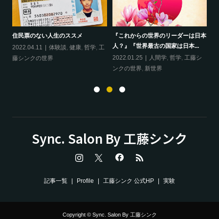
ップ
『
住民票のない人生のススメ
『これからの世界のリーダーは日本
20
人？』『世界最古の国家は日本...
フ
2022.04.11
体験談
,
健康
,
哲学
,
工
ン
の
2022.01.25
人間学
,
哲学
,
工藤シ
藤シンクの世界
ンクの世界
,
新世界
Sync. Salon By 工藤シンク
記事一覧
Profile
工藤シンク 公式HP
実験
Copyright © Sync. Salon By 工藤シンク