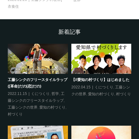
衣食住
新着記事
工藤シンクのフリースタイルラップ
【#愛知の村づくり】はじめました
《
([革命]だの[恋]だの)
ス
哲
2022.04.15
くにつくり
,
工藤シン
2022.11.15
くにつくり
,
哲学
,
工
20
クの世界
,
愛知の村づくり
,
村づくり
藤シンクのフリースタイルラップ
,
ッ
工藤シンクの世界
,
愛知の村づくり
,
界
村づくり