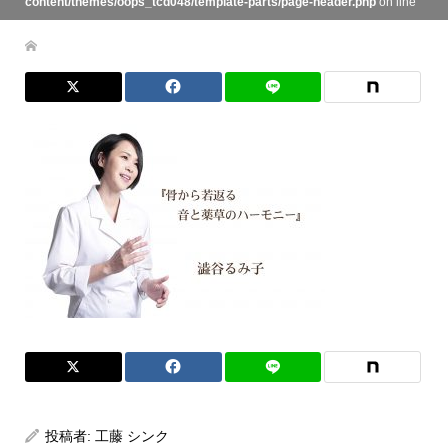
content/themes/oops_tcd048/template-parts/page-header.php
on line
134
投稿者:
工藤 シンク