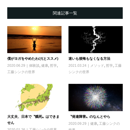
関連記事一覧
僕がヨガをやめたわけ(とススメ)
迷いも後悔もなくなる方法
2020.06.29
体験談
,
健康
,
哲学
,
2021.03.24
メソッド
,
哲学
,
工藤
工藤シンクの世界
シンクの世界
大丈夫、日本で〝餓死〟はできま
〝発達障害〟のなんとやら
せん
2020.09.29
健康
,
工藤シンクの
2020.01.26
工藤シンクの世界
,
世界