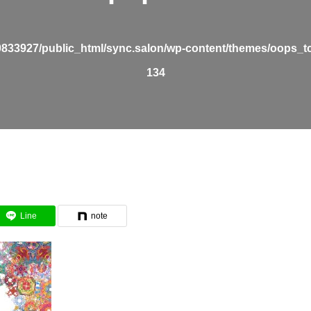
0833927/public_html/sync.salon/wp-content/themes/oops_t
134
Line
note