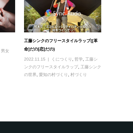
工藤シンクのフリースタイルラップ([革
命]だの[恋]だの)
,
男女
2022.11.15
くにつくり
,
哲学
,
工藤シ
ンクのフリースタイルラップ
,
工藤シンク
の世界
,
愛知の村づくり
,
村づくり