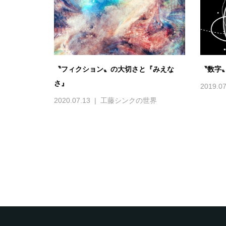
〝フィクション〟の大切さと『みえな
〝数字
さ』
2019.07
2020.07.13
工藤シンクの世界