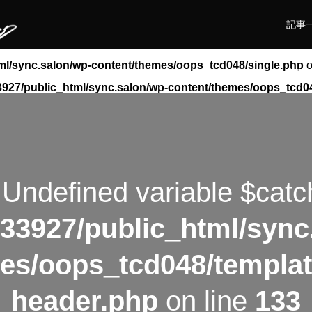
記事
ml/sync.salon/wp-content/themes/oops_tcd048/single.php
o
実験
927/public_html/sync.salon/wp-content/themes/oops_tcd0
 Undefined variable $catc
33927/public_html/sync
es/oops_tcd048/templat
header.php
on line
133