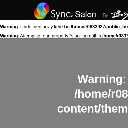
Warning
: Undefined array key 0 in
/home/r0833927/public_ht
Warning
: Attempt to read property "slug" on null in
/home/r0833
Warning
:
/home/r08
content/them