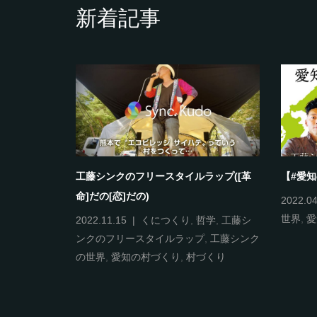
新着記事
ラップ(これ
工藤シンクのフリースタイルラップ([革
【#愛
命]だの[恋]だの)
2022.04
世界
,
愛
ンクのフリー
2022.11.15
くにつくり
,
哲学
,
工藤シ
の世界
,
新世
ンクのフリースタイルラップ
,
工藤シンク
の世界
,
愛知の村づくり
,
村づくり