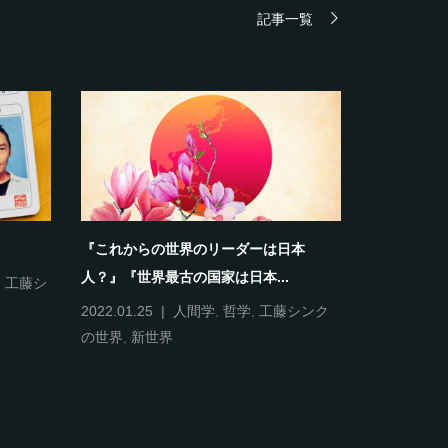
記事一覧
『これからの世界のリーダーは日本
《自分＝自
人？』『世界最古の国家は日本...
,
工藤シ
2022.01.12
人間学
,
哲
2022.01.25
人間学
,
哲学
,
工藤シンク
の世界
,
新世界