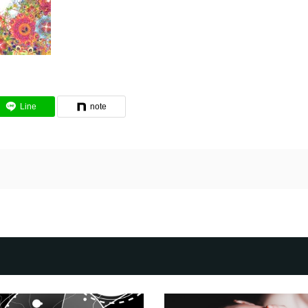
Line
note