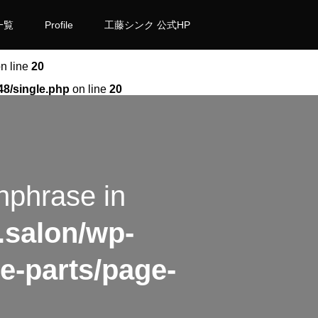
一覧
Profile
工藤シンク 公式HP
n line
20
48/single.php
on line
20
hphrase in
.salon/wp-
e-parts/page-