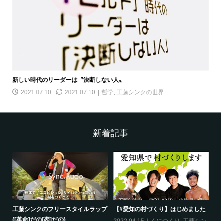
新しい時代のリーダーは〝決断しない人〟
2021.07.10
2021.07.10
哲学
,
工藤シンクの世界
新着記事
工藤シンクのフリースタイルラップ
【#愛知の村づくり】はじめました
《
([革命]だの[恋]だの)
ス