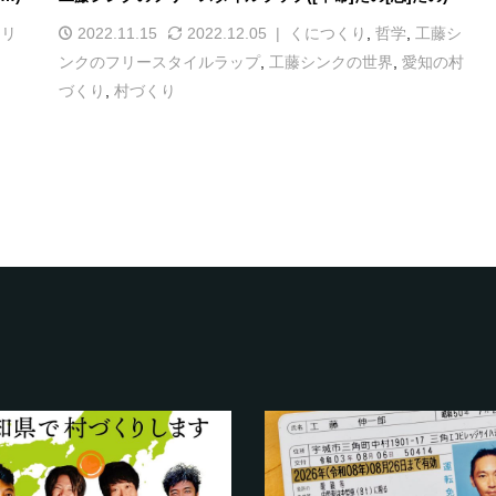
フリ
2022.11.15
2022.12.05
くにつくり
,
哲学
,
工藤シ
ンクのフリースタイルラップ
,
工藤シンクの世界
,
愛知の村
づくり
,
村づくり