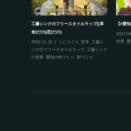
ラップ(これ
工藤シンクのフリースタイルラップ([革
【#愛
命]だの[恋]だの)
2022.04
世界
,
愛
ンクのフリー
2022.11.15
くにつくり
,
哲学
,
工藤シ
の世界
,
新世
ンクのフリースタイルラップ
,
工藤シンク
の世界
,
愛知の村づくり
,
村づくり