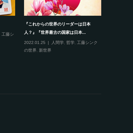
『これからの世界のリーダーは日本
《自分＝自
人？』『世界最古の国家は日本...
,
工藤シ
2022.01.12
人間学
,
哲
2022.01.25
人間学
,
哲学
,
工藤シンク
の世界
,
新世界