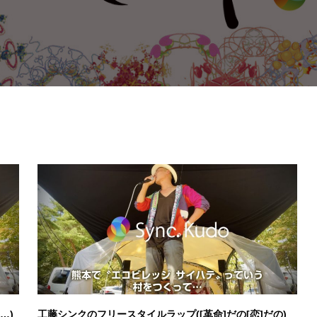
…)
工藤シンクのフリースタイルラップ([革命]だの[恋]だの)