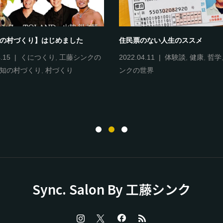
知の村づくり】はじめました
住民票のない人生のススメ
.15
くにつくり
,
工藤シンクの
2022.04.11
体験談
,
健康
,
哲学
知の村づくり
,
村づくり
ンクの世界
Sync. Salon By 工藤シンク