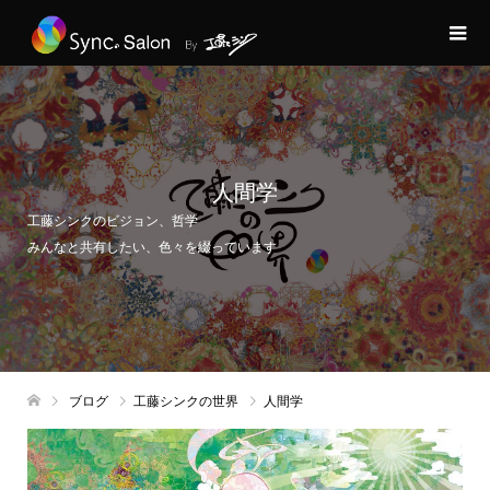
人間学
工藤シンクのビジョン、哲学
みんなと共有したい、色々を綴っています
ブログ
工藤シンクの世界
人間学