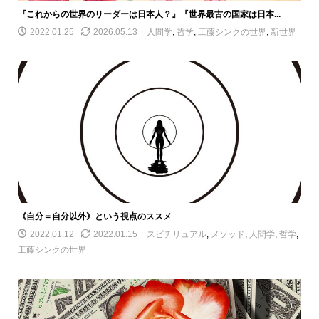
『これからの世界のリーダーは日本人？』『世界最古の国家は日本...
2022.01.25
2026.05.13
人間学
,
哲学
,
工藤シンクの世界
,
新世界
《自分＝自分以外》という視点のススメ
2022.01.12
2022.01.15
スピチリュアル
,
メソッド
,
人間学
,
哲学
,
工藤シンクの世界