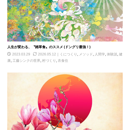
人生が変わる、〝雑草食〟のススメ (ドングリ最強！)
2023.03.29
2026.05.12
くにつくり
,
メソッド
,
人間学
,
体験談
,
健
康
,
工藤シンクの世界
,
村づくり
,
衣食住