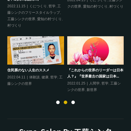
哲
2022.04.15
くにつくり
,
工藤シン
2022.11.15
くにつくり
,
哲学
,
工
20
クの世界
,
愛知の村づくり
,
村づくり
藤シンクのフリースタイルラップ
,
ッ
工藤シンクの世界
,
愛知の村づくり
,
界
村づくり
ップ
『
住民票のない人生のススメ
『これからの世界のリーダーは日本
20
人？』『世界最古の国家は日本...
フ
2022.04.11
体験談
,
健康
,
哲学
,
工
ン
の
2022.01.25
人間学
,
哲学
,
工藤シ
藤シンクの世界
ンクの世界
,
新世界