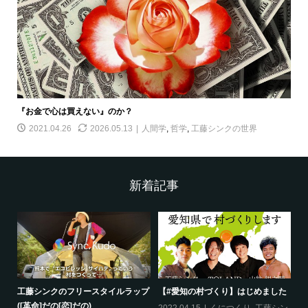
『お金で心は買えない』のか？
2021.04.26
2026.05.13
人間学
,
哲学
,
工藤シンクの世界
新着記事
工藤シンクのフリースタイルラップ
【#愛知の村づくり】はじめました
《
([革命]だの[恋]だの)
ス