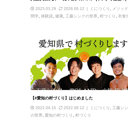
2023.03.29
2026.05.12
くにつくり
,
メソッ
間学
,
体験談
,
健康
,
工藤シンクの世界
,
村づくり
,
衣食
【#愛知の村づくり】はじめました
2022.04.15
2022.08.12
くにつくり
,
工藤シ
の世界
,
愛知の村づくり
,
村づくり