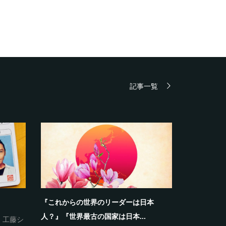
記事一覧
『これからの世界のリーダーは日本
《自分＝自
人？』『世界最古の国家は日本...
,
工藤シ
2022.01.12