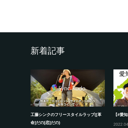
新着記事
ラップ(これ
工藤シンクのフリースタイルラップ([革
【#愛
命]だの[恋]だの)
2022.04