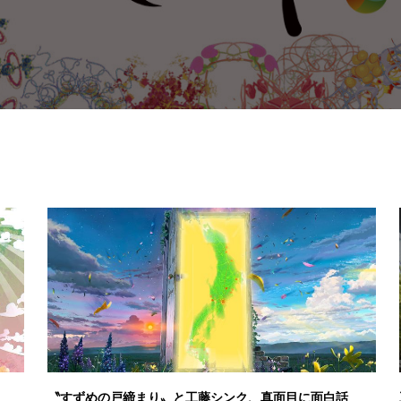
〝すずめの戸締まり〟と工藤シンク、真面目に面白話