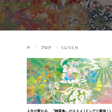
ブログ
くにつくり
人生が変わる、〝雑草食〟のススメ (ドングリ最強！)