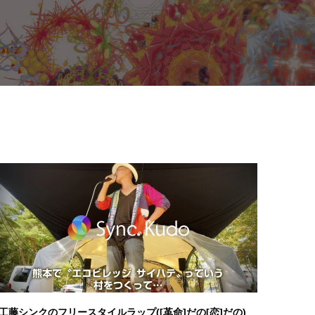
工藤シンクのフリースタイルラップ([革命]だの[恋]だの)