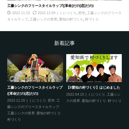
工藤シンクのフリースタイルラップ([革命]だの[恋]だの)
2022.11.15
2022.12.05
くにつくり
,
哲学
,
工藤シンクのフリース
タイルラップ
,
工藤シンクの世界
,
愛知の村づくり
,
村づくり
新着記事
工藤シンクのフリースタイルラップ
【#愛知の村づくり】はじめました
《
([革命]だの[恋]だの)
ス
哲
2022.04.15
くにつくり
,
工藤シン
2022.11.15
くにつくり
,
哲学
,
工
20
クの世界
,
愛知の村づくり
,
村づくり
藤シンクのフリースタイルラップ
,
ッ
工藤シンクの世界
,
愛知の村づくり
,
界
村づくり