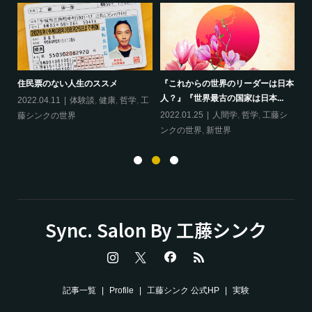
ップ
『
住民票のない人生のススメ
『これからの世界のリーダーは日本
20
人？』『世界最古の国家は日本...
フ
2022.04.11
体験談
,
健康
,
哲学
,
工
ン
の
2022.01.25
人間学
,
哲学
,
工藤シ
藤シンクの世界
ンクの世界
,
新世界
Sync. Salon By 工藤シンク
記事一覧
Profile
工藤シンク 公式HP
実験