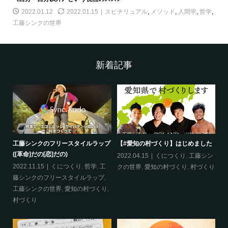
2022.01.12
2022.01.15
スピチリュアル
,
メソッド
,
人間学
,
哲学
,
工藤シンクの世界
新着記事
工藤シンクのフリースタイルラップ
【#愛知の村づくり】はじめました
《
([革命]だの[恋]だの)
ス
哲
2022.04.15
くにつくり
,
工藤シン
2022.11.15
くにつくり
,
哲学
,
工
20
クの世界
,
愛知の村づくり
,
村づくり
藤シンクのフリースタイルラップ
,
ッ
工藤シンクの世界
,
愛知の村づくり
,
界
村づくり