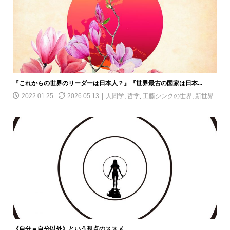
『これからの世界のリーダーは日本人？』『世界最古の国家は日本...
2022.01.25
2026.05.13
人間学
,
哲学
,
工藤シンクの世界
,
新世界
《自分＝自分以外》という視点のススメ