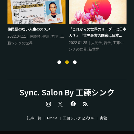
ップ
『
住民票のない人生のススメ
『これからの世界のリーダーは日本
20
人？』『世界最古の国家は日本...
フ
2022.04.11
体験談
,
健康
,
哲学
,
工
ン
の
2022.01.25
人間学
,
哲学
,
工藤シ
藤シンクの世界
ンクの世界
,
新世界
Sync. Salon By 工藤シンク
記事一覧
Profile
工藤シンク 公式HP
実験