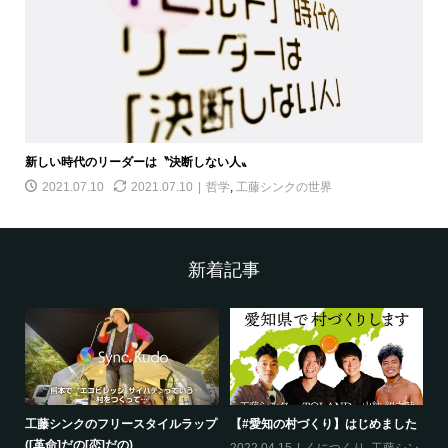
新しい時代のリーダーは〝決断しない人〟
2021.07.10
2021.07.10
哲学
,
工藤シンクの世界
新着記事
工藤シンクのフリースタイルラップ
【#愛知の村づくり】はじめました
《
([革命]だの[恋]だの)
ス