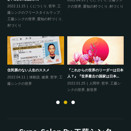
哲
2022.04.15
くにつくり
,
工藤シン
2022.11.15
くにつくり
,
哲学
,
工
20
クの世界
,
愛知の村づくり
,
村づくり
藤シンクのフリースタイルラップ
,
ッ
工藤シンクの世界
,
愛知の村づくり
,
界
村づくり
ップ
『
住民票のない人生のススメ
『これからの世界のリーダーは日本
20
人？』『世界最古の国家は日本...
フ
2022.04.11
体験談
,
健康
,
哲学
,
工
ン
の
2022.01.25
人間学
,
哲学
,
工藤シ
藤シンクの世界
ンクの世界
,
新世界