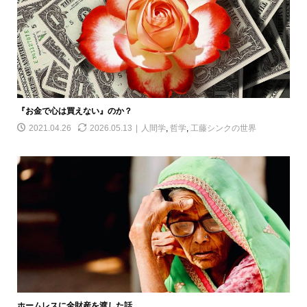
『お金で心は買えない』のか？
2021.04.26
2026.05.13
人間学
,
哲学
,
工藤シンクの世界
ホームレスに全財産を渡した話