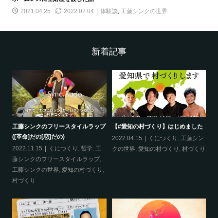
2021.04.25
2022.02.04
体験談
,
工藤シンクの世界
新着記事
工藤シンクのフリースタイルラップ
【#愛知の村づくり】はじめました
《
([革命]だの[恋]だの)
ス
哲
2022.04.15
くにつくり
,
工藤シン
2022.11.15
くにつくり
,
哲学
,
工
20
クの世界
,
愛知の村づくり
,
村づくり
藤シンクのフリースタイルラップ
,
ッ
工藤シンクの世界
,
愛知の村づくり
,
界
村づくり