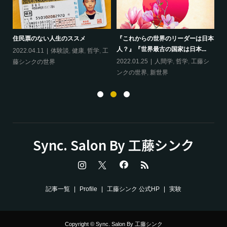
ップ
『
住民票のない人生のススメ
『これからの世界のリーダーは日本
20
人？』『世界最古の国家は日本...
フ
2022.04.11
体験談
,
健康
,
哲学
,
工
ン
の
2022.01.25
人間学
,
哲学
,
工藤シ
藤シンクの世界
ンクの世界
,
新世界
Sync. Salon By 工藤シンク
記事一覧
Profile
工藤シンク 公式HP
実験
Copyright © Sync. Salon By 工藤シンク